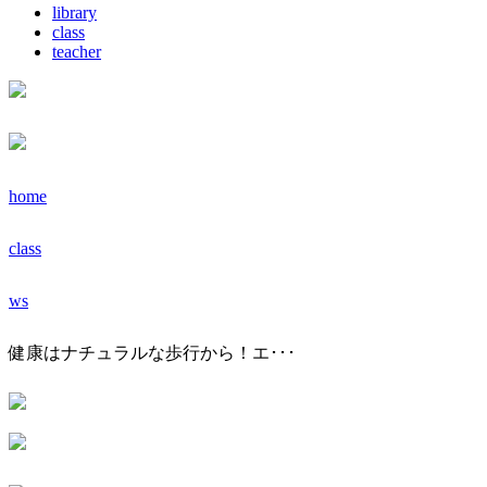
library
class
teacher
home
class
ws
健康はナチュラルな歩行から！エ･･･