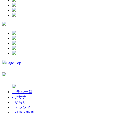
コラム一覧
- アサナ
- からだ
- トレンド
- 歴史・哲学