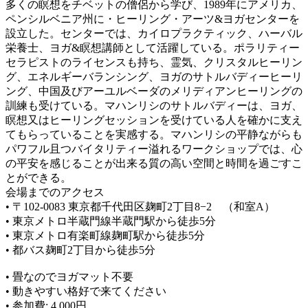
多くの瞑想をチベットの僧侶から学び、1989年にアメリカ、
ペンシルベニア州に・ヒーリング・アーツ&ヨガセンターを
設立した。センターでは、カイロプラクティック、ハーバル
栄養士、ヨガ&瞑想講師として活躍している。ポラリティー
セラピストのライセンスも持ち、霊気、クリスタルヒーリン
グ、エネルギーバランシング、ヨガのサトルバディーヒーリ
ング、中国及びアーユルベーダのメリディアンヒーリングの
訓練も受けている。マハンリシのサトルバディーは、ヨガ、
瞑想又はヒーリングセッションを受けている人を確かに支え
てもらっていることを実感する。マハンリシの平静ながらも
パワフル且つバイタリティー溢れるワークショップでは、心
の平安を感じることが出来る質の高い空間と時間を過ごすこ
とができる。
会場までのアクセス
• 〒102-0083 東京都千代田区麹町2丁目8−2 （和室A）
• 東京メトロ半蔵門線半蔵門駅から徒歩5分
• 東京メトロ有楽町線麹町駅から徒歩5分
• 都バス麹町2丁目から徒歩5分
• 畳なのでヨガマット不要
• 動きやすい格好で来てください
• 参加費: 4,000円