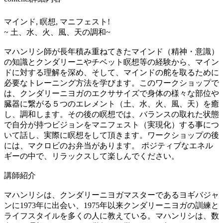
マインド, 瞑想, マニフェスト!
~ 土、水、火、風、天の調和~
マハンリシ師が長年積み重ねてきたマインド（精神・意識）
の知識とクンダリーニやチベット瞑想等の経験から、マイン
ドに対する理解を深め、そして、マインドの舵を取るために
必要なトレーニング方法を学びます。このワークショップで
は、クンダリーニヨガのエクササイズで身体の様々な部位や
臓器に繋がる５つのエレメント（土、水、火、風、天）を癒
し、調和します。その後の瞑想では、バランスの取れた状態
で自分が持つビジョンをマニフェスト（実現化）する事につ
いて話し、実際に瞑想をして頂きます。ワークショップの後
には、マクロビのお弁当があります。 ポジティブなエネル
ギーの中で、リラックスして楽しんでください。
講師紹介
マハンリシは、クンダリーニヨガマスターであるヨギバジャ
ンに1973年に出会い、1975年以来クンダリーニヨガの訓練と
ライフスタイルを多くの人に教えている。マハンリシは、数