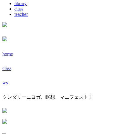
library
class
teacher
home
class
ws
クンダリーニヨガ、瞑想、マニフェスト！