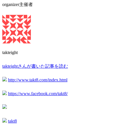
organizer
主催者
takteight
takteightさんが書いた記事を読む
http://www.takt8.com/index.html
https://www.facebook.com/takt8/
takt8