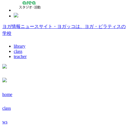
ヨガ情報ニュースサイト・ヨガッコは、ヨガ・ピラティスの
学校
library
class
teacher
home
class
ws