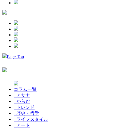
コラム一覧
- アサナ
- からだ
- トレンド
- 歴史・哲学
- ライフスタイル
- アート