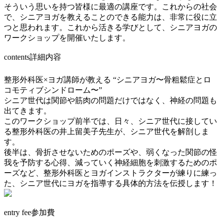
そういう思いを持つ皆様に最適の講座です。これからの社会
で、シニアヨガを教えることのできる能力は、非常に役に立
つと思われます。これから活きる学びとして、シニアヨガの
ワークショップを開催いたします。
contents
詳細内容
整形外科医×ヨガ講師が教える “シニアヨガ〜骨粗鬆症とロ
コモティブシンドローム〜”
シニア世代は関節や筋肉の問題だけではなく、神経の問題も
出てきます。
このワークショップ前半では、日々、シニア世代に接してい
る整形外科医の井上留美子先生が、シニア世代を解剖しま
す。
後半は、骨折させないためのポーズや、弱くなった関節の怪
我を予防する心得、減っていく神経細胞を刺激するためのポ
ーズなど、整形外科医とヨガインストラクターが練りに練っ
た、シニア世代にヨガを指導する具体的方法を伝授します！
entry fee
参加費