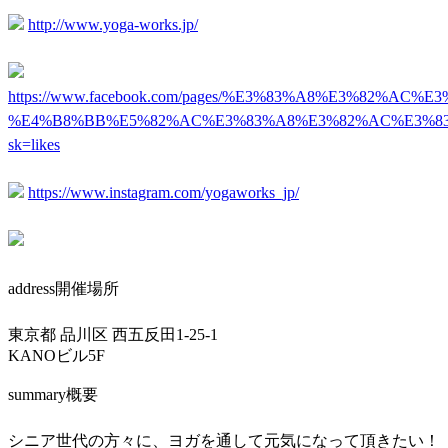
http://www.yoga-works.jp/
https://www.facebook.com/pages/%E3%83%A8%E3%82%A
%E4%B8%BB%E5%82%AC%E3%83%A8%E3%82%AC%E3%83%9
sk=likes
https://www.instagram.com/yogaworks_jp/
address
開催場所
東京都 品川区 西五反田1-25-1
KANOビル5F
summary
概要
シニア世代の方々に、ヨガを通して元気になって頂きたい！