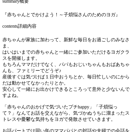
summary
概要
『赤ちゃんとでかけよう！～子煩悩さんのためのヨガ』
contents
詳細内容
赤ちゃんが家族に加わって、新鮮な毎日をお過ごしのみなさ
ま、
はいはいまでの赤ちゃんと一緒にご参加いただけるヨガクラ
スを開催します。
もちろんママだけでなく、パパもおじいちゃんもおばあちゃ
んも、ファミリーでどうぞ♪
産後すぐは気づけば１日中おうちとか、毎日忙しいのにから
だは動かせてなかったりとか。
安心して一緒にお出かけできるところって意外と少ないんで
すよね。
「赤ちゃんのおかげで気づいたプチhappy」「子煩悩っ
て？」なんてお話を交えながら、気づかぬうちに溜まったス
トレスや憂鬱な気持ちをヨガで発散させていきます。
お話パートでは同い年のママパパとの対話や夫婦での会話を