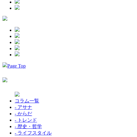
コラム一覧
- アサナ
- からだ
- トレンド
- 歴史・哲学
- ライフスタイル