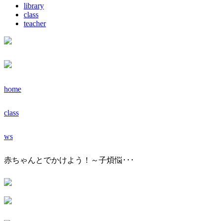
library
class
teacher
home
class
ws
赤ちゃんとでかけよう！～子煩悩･･･