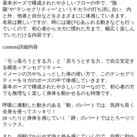
基本ポーズで構成されたやさしいフローの中で、"陰
陽"や"テンセグリティー"というチカラの打ち消し合い、内
と外、他者と自分などをさまざまにに体感していきます。
名前は難しいですが、時には遊び心あふれる動きなども行っ
ていくので、初心者からヨガに慣れた方まで、幅広く楽しん
でいただける内容です。
contents
詳細内容
「引っ張ろうとする力」と「戻ろうとする力」で自立安定す
る構造＝テンセグリティー。
イメージの力やちょっとした体の使い方で、このテンセグリ
ティーをヨガのポーズの中で体感していきます。
基本ポーズで構成されたやさしいフローなので、初心者の方
でも無理なく楽しく身体を動かせるのも特徴です。
呼吸に連動した動きのある「動」のパートでは、気持ち良く
全身を使ってスッキリ！
ゆったりと身体を感じていく「静」のパートではとろーりリ
ラックス。
また、内観ばかりせず内と外を感じていくので、自然に効か