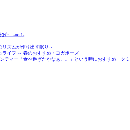
介 -no.1-
毎日のリズムが作り出す眠り～
方ライフ ～ 春のおすすめ・ヨガポーズ
「食べ過ぎたかなぁ。。」という時におすすめ クミ