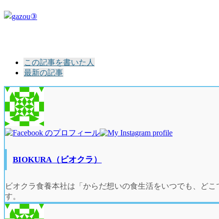
The
この記事を書いた人
following
最新の記事
two
tabs
change
content
below.
BIOKURA（ビオクラ）
ビオクラ食養本社は「からだ想いの食生活をいつでも、どこ
す。