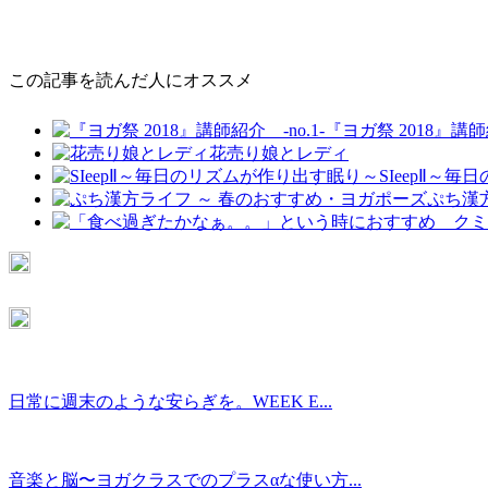
この記事を読んだ人にオススメ
『ヨガ祭 2018』講師紹
花売り娘とレディ
SIeepⅡ～
ぷち漢
日常に週末のような安らぎを。WEEK E...
音楽と脳〜ヨガクラスでのプラスαな使い方...