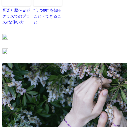
音楽と脳〜ヨガ
“うつ病” を知る
クラスでのプラ
こと・できるこ
スαな使い方
と