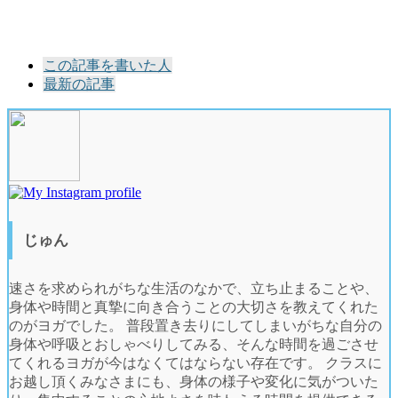
The
この記事を書いた人
following
最新の記事
two
tabs
change
content
below.
じゅん
速さを求められがちな生活のなかで、立ち止まることや、
身体や時間と真摯に向き合うことの大切さを教えてくれた
のがヨガでした。 普段置き去りにしてしまいがちな自分の
身体や呼吸とおしゃべりしてみる、そんな時間を過ごさせ
てくれるヨガが今はなくてはならない存在です。 クラスに
お越し頂くみなさまにも、身体の様子や変化に気がついた