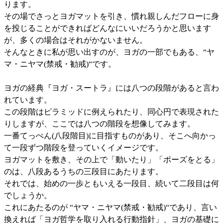
ります。
その場でさっとヨガマットを引き、慣れ親しんだフローに身
を投じることができればどんなにいいだろうかと思います
が、多くの場合はそれがかないません。
そんなときに私が思い出すのが、ヨガの一部でもある、“ヤ
マ・ニヤマ(禁戒・勧戒)“です。
ヨガの経典『ヨガ・スートラ』には八つの段階があると言わ
れています。
この段階はピラミッドに例えられたり、同心円で表現された
りしますが、ここでは八つの階段を想像してみます。
一番てっぺん(八段階目)に目指すものがあり、そこへ向かっ
て一段ずつ階段を登っていくイメージです。
ヨガマットを敷き、その上で「動いたり」「ポーズをとる」
のは、八段あるうちの三段目にあたります。
それでは、始めの一歩ともいえる一段目、続いて二段目は何
でしょうか。
これにあたるのが “ヤマ・ニヤマ(禁戒・勧戒)“であり、言い
換えれば「ヨガ哲学を取り入れる行動指針」、ヨガの基礎に