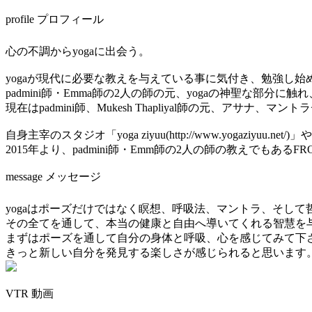
profile プロフィール
心の不調からyogaに出会う。
yogaが現代に必要な教えを与えている事に気付き、勉強し始
padmini師・Emma師の2人の師の元、yogaの神聖な部分に
現在はpadmini師、Mukesh Thapliyal師の元、アサ
自身主宰のスタジオ「yoga ziyuu(http://www.yogaziyuu.
2015年より、padmini師・Emm師の2人の師の教えでもあるFR
message メッセージ
yogaはポーズだけではなく瞑想、呼吸法、マントラ、そして
その全てを通して、本当の健康と自由へ導いてくれる智慧を
まずはポーズを通して自分の身体と呼吸、心を感じてみて下
きっと新しい自分を発見する楽しさが感じられると思います。
VTR 動画