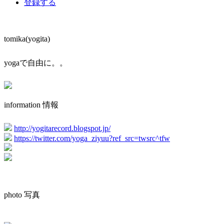
登録する
tomika(yogita)
yogaで自由に。。
information 情報
http://yogitarecord.blogspot.jp/
https://twitter.com/yoga_ziyuu?ref_src=twsrc^tfw
photo 写真