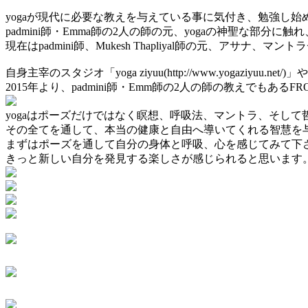
yogaが現代に必要な教えを与えている事に気付き、勉強し始
padmini師・Emma師の2人の師の元、yogaの神聖な部分に
現在はpadmini師、Mukesh Thapliyal師の元、アサ
自身主宰のスタジオ「yoga ziyuu(http://www.yogaziyuu.
2015年より、padmini師・Emm師の2人の師の教えでもあるFR
yogaはポーズだけではなく瞑想、呼吸法、マントラ、そして
その全てを通して、本当の健康と自由へ導いてくれる智慧を
まずはポーズを通して自分の身体と呼吸、心を感じてみて下
きっと新しい自分を発見する楽しさが感じられると思います。