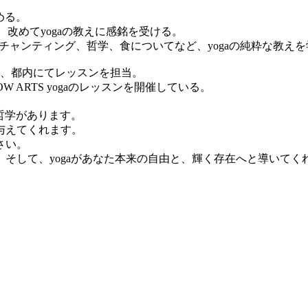
める。
触れ、改めてyogaの教えに感銘を受ける。
ナ、マントラチャンティング、哲学、食についてなど、yogaの純粋な教え
net/)」や、都内にてレッスンを担当。
OW ARTS yogaのレッスンを開催している。
哲学があります。
与えてくれます。
さい。
そして、yogaがあなた本来の自由と、輝く存在へと導いてく