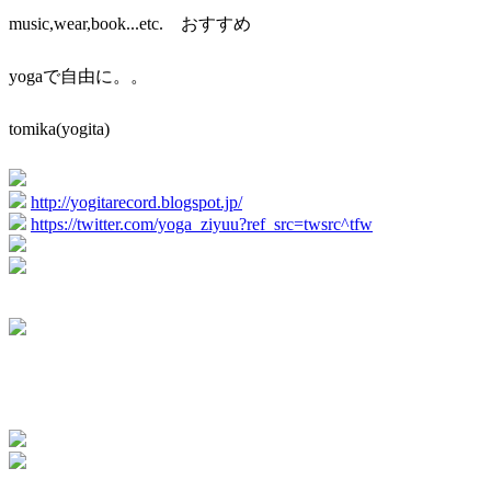
music,wear,book...etc. おすすめ
yogaで自由に。。
tomika(yogita)
http://yogitarecord.blogspot.jp/
https://twitter.com/yoga_ziyuu?ref_src=twsrc^tfw