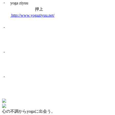
・ yoga ziyuu
押上
http://www.yogaziyuu.net/
・
・
・
心の不調からyogaに出会う。