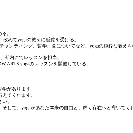
める。
触れ、改めてyogaの教えに感銘を受ける。
ナ、マントラチャンティング、哲学、食についてなど、yogaの純粋な教え
net/)」や、都内にてレッスンを担当。
OW ARTS yogaのレッスンを開催している。
哲学があります。
与えてくれます。
さい。
そして、yogaがあなた本来の自由と、輝く存在へと導いてく