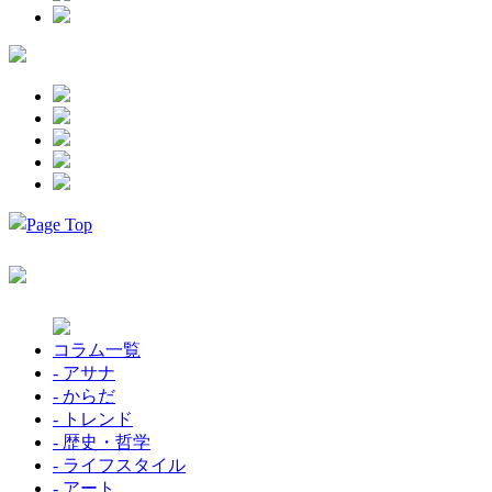
コラム一覧
- アサナ
- からだ
- トレンド
- 歴史・哲学
- ライフスタイル
- アート