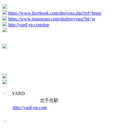
https://www.facebook.com/shuyoga.shu?ref=brem
https://www.instagram.com/shufreeyoga/?hl=ja
http://yard-yp.com/top
・ YARD
北千住駅
http://yard-yp.com
・