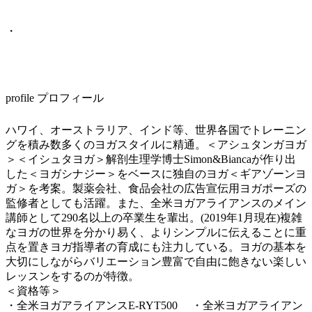
・
profile プロフィール
ハワイ、オーストラリア、インド等、世界各国でトレーニン
グを積み数多くのヨガスタイルに精通。＜アシュタンガヨガ
＞＜イシュタヨガ＞解剖生理学博士Simon&Biancaが作り出
した＜ヨガシナジー＞をベースに独自のヨガ＜ギアゾーンヨ
ガ＞を考案。製薬会社、食品会社の広告宣伝用ヨガポーズの
監修者としても活躍。また、全米ヨガアライアンスのメイン
講師として290名以上の卒業生を輩出。(2019年1月現在)複雑
なヨガの世界を分かり易く、よりシンプルに伝えることに重
点を置きヨガ指導者の育成にも注力している。ヨガの基本を
大切にしながらバリエーション豊富で自由に飽きない楽しい
レッスンをするのが特徴。
＜資格等＞
・全米ヨガアライアンスE-RYT500 ・全米ヨガアライアン