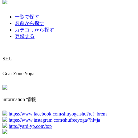
一覧で探す
名前から探す
カテゴリから探す
登録する
SHU
Gear Zone Yoga
information 情報
https://www.facebook.com/shuyoga.shu?ref=brem
https://www.instagram.com/shufreeyoga/?hl=ja
http://yard-yp.com/top