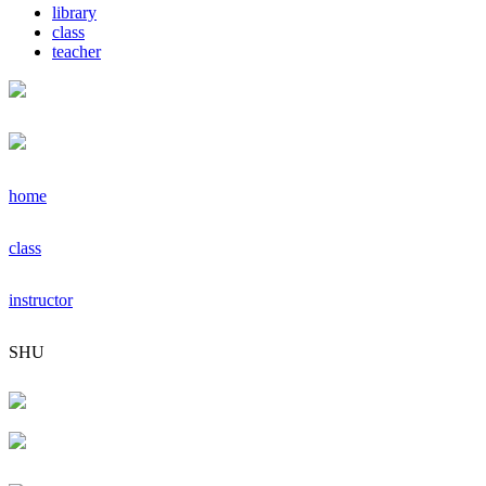
library
class
teacher
home
class
instructor
SHU