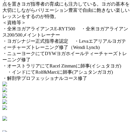
点を置きヨガ指導者の育成にも注力している。ヨガの基本を
大切にしながらバリエーション豊富で自由に飽きない楽しい
レッスンをするのが特徴。
＜資格等＞
・全米ヨガアライアンスE-RYT500 ・全米ヨガアライアン
ス200/500メイントレーナー
・ヨガシナジー正式指導者認定 ・Levaエアリアルヨガテ
ィーチャーズトレーニング修了（Wendi Lynch)
・ニューヨークにてDYWヨガホイールティーチャーズトレ
ーニング修了
・オーストラリアにてRacel Zinmanに師事(イシュタヨガ)
・インドにてRolf&Marciに師事(アシュタンガヨガ)
・解剖学プロフェッショナルコース修了