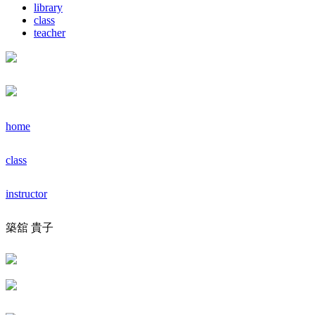
library
class
teacher
home
class
instructor
築舘 貴子