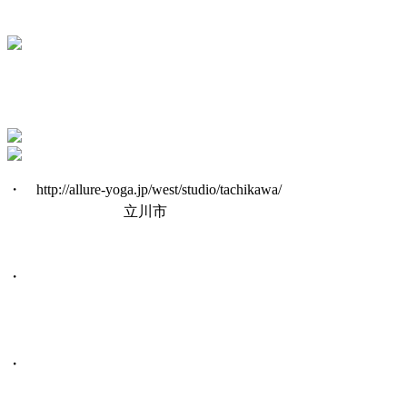
・ http://allure-yoga.jp/west/studio/tachikawa/
立川市
・
・