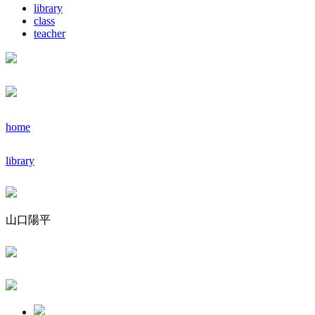
library
class
teacher
home
library
山口陽平