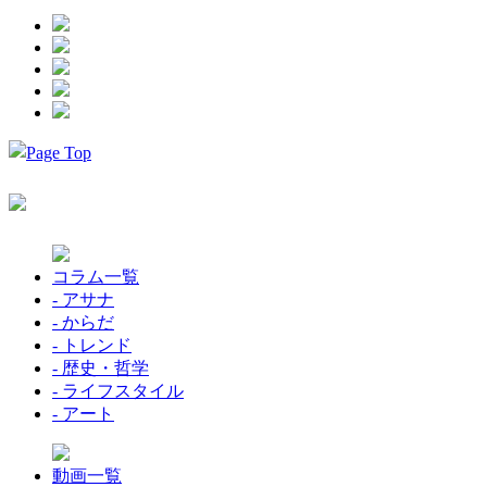
コラム一覧
- アサナ
- からだ
- トレンド
- 歴史・哲学
- ライフスタイル
- アート
動画一覧