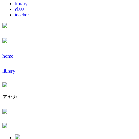
library
class
teacher
home
library
アヤカ