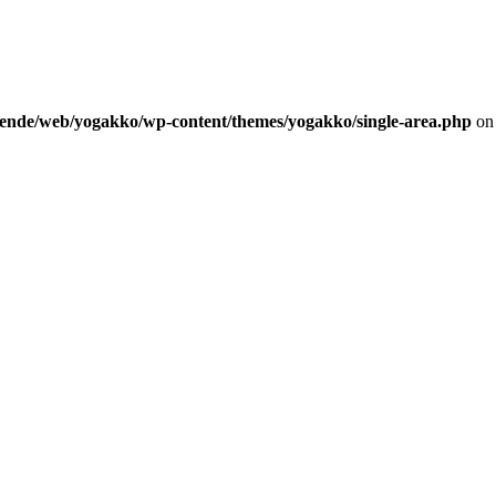
vende/web/yogakko/wp-content/themes/yogakko/single-area.php
on 