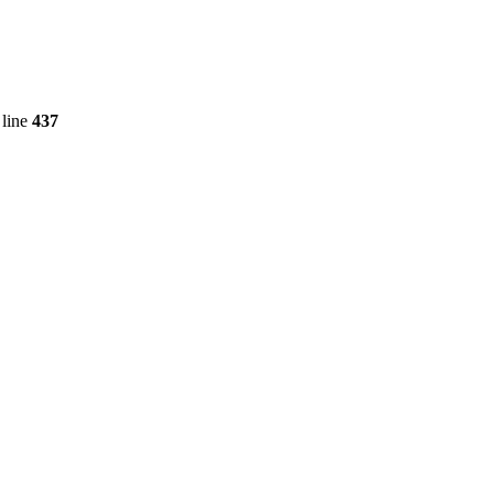
line
437