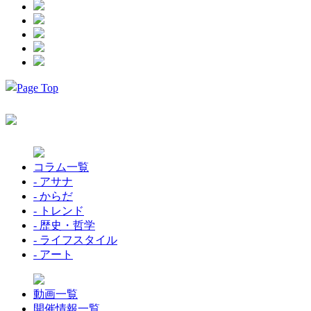
コラム一覧
- アサナ
- からだ
- トレンド
- 歴史・哲学
- ライフスタイル
- アート
動画一覧
開催情報一覧