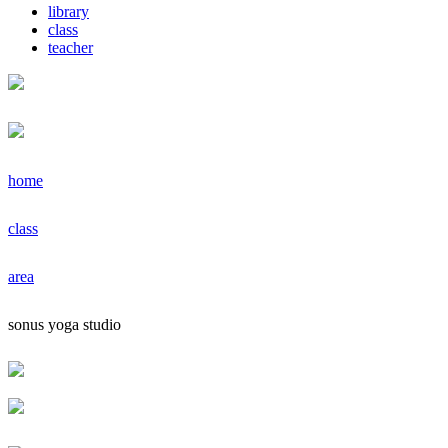
library
class
teacher
home
class
area
sonus yoga studio