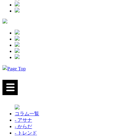
コラム一覧
- アサナ
- からだ
- トレンド