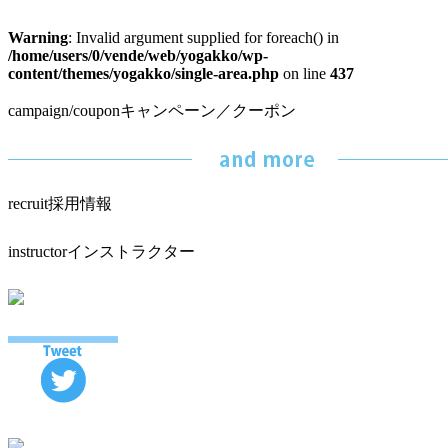
Warning
: Invalid argument supplied for foreach() in
/home/users/0/vende/web/yogakko/wp-
content/themes/yogakko/single-area.php
on line
437
campaign/coupon
キャンペーン／クーポン
recruit
採用情報
instructor
インストラクター