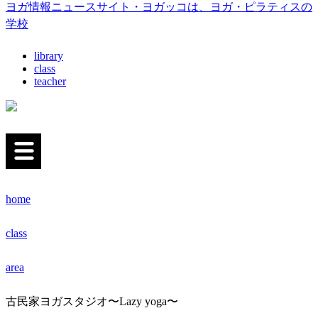
ヨガ情報ニュースサイト・ヨガッコは、ヨガ・ピラティスの
学校
library
class
teacher
home
class
area
古民家ヨガスタジオ〜Lazy yoga〜