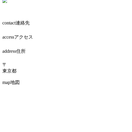
contact
連絡先
access
アクセス
address
住所
〒
東京都
map
地図