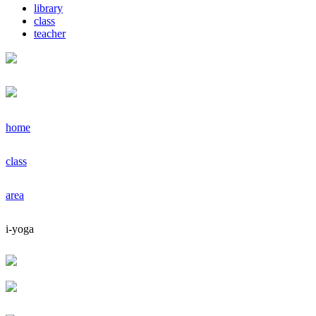
library
class
teacher
home
class
area
i-yoga