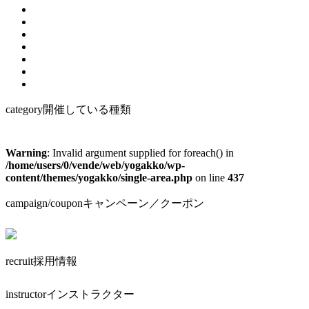
category
開催している種類
Warning
: Invalid argument supplied for foreach() in
/home/users/0/vende/web/yogakko/wp-
content/themes/yogakko/single-area.php
on line
437
campaign/coupon
キャンペーン／クーポン
recruit
採用情報
instructor
インストラクター