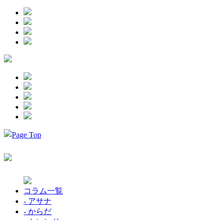
コラム一覧
- アサナ
- からだ