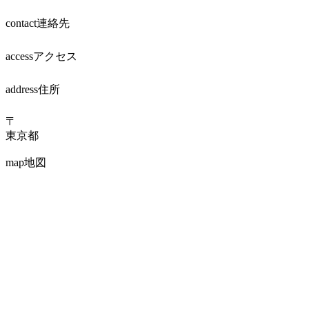
contact
連絡先
access
アクセス
address
住所
〒
東京都
map
地図