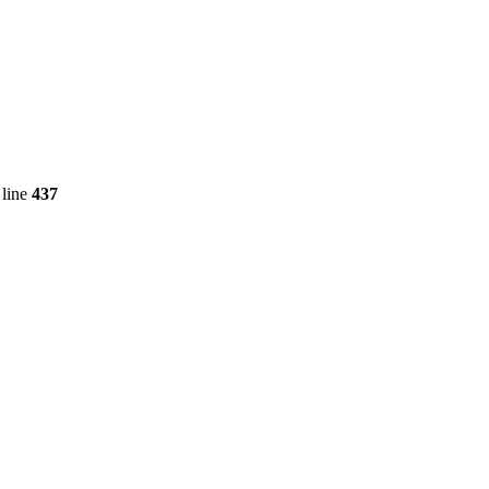
line
437