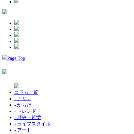
コラム一覧
- アサナ
- からだ
- トレンド
- 歴史・哲学
- ライフスタイル
- アート