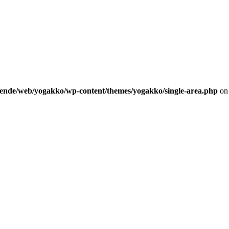
vende/web/yogakko/wp-content/themes/yogakko/single-area.php
on 