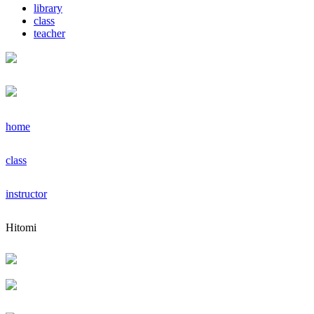
library
class
teacher
home
class
instructor
Hitomi