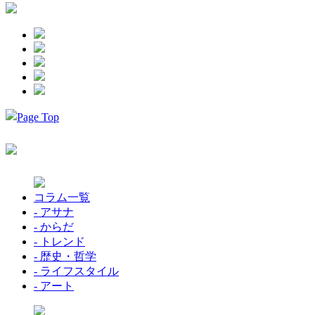
コラム一覧
- アサナ
- からだ
- トレンド
- 歴史・哲学
- ライフスタイル
- アート