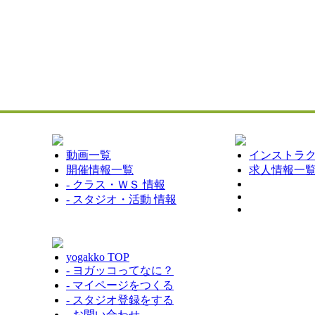
動画一覧
インストラク
開催情報一覧
求人情報一
- クラス・ＷＳ 情報
- スタジオ・活動 情報
yogakko TOP
- ヨガッコってなに？
- マイページをつくる
- スタジオ登録をする
- お問い合わせ