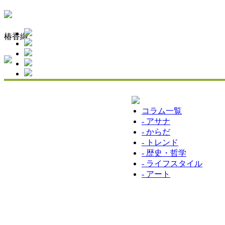
椿香織
コラム一覧
- アサナ
- からだ
- トレンド
- 歴史・哲学
- ライフスタイル
- アート