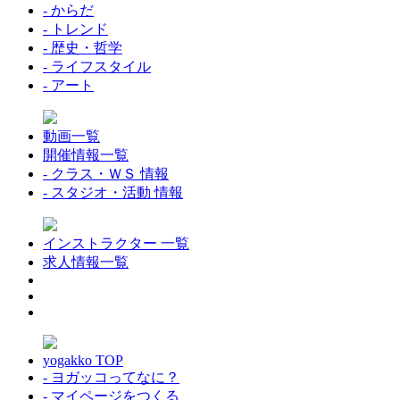
- からだ
- トレンド
- 歴史・哲学
- ライフスタイル
- アート
動画一覧
開催情報一覧
- クラス・ＷＳ 情報
- スタジオ・活動 情報
インストラクター 一覧
求人情報一覧
yogakko TOP
- ヨガッコってなに？
- マイページをつくる