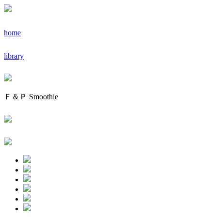
home
library
Ｆ＆Ｐ Smoothie