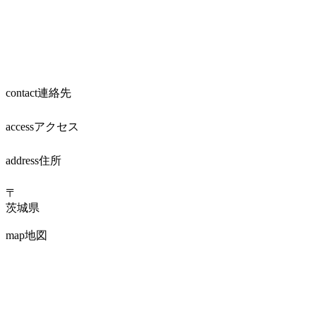
contact
連絡先
access
アクセス
address
住所
〒
茨城県
map
地図