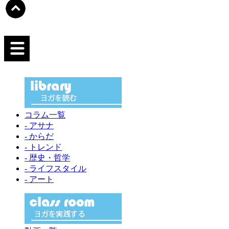
コラム一覧
- アサナ
- からだ
- トレンド
- 歴史・哲学
- ライフスタイル
- アート