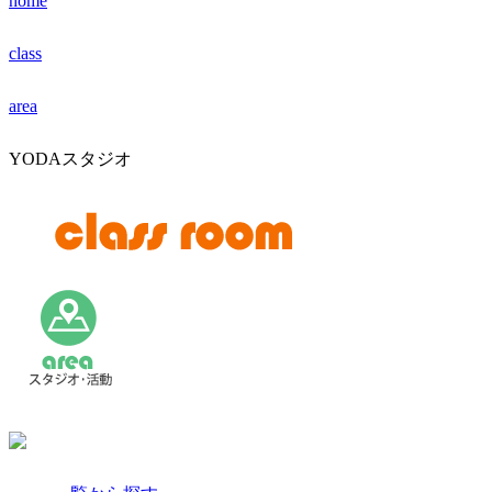
home
class
area
YODAスタジオ