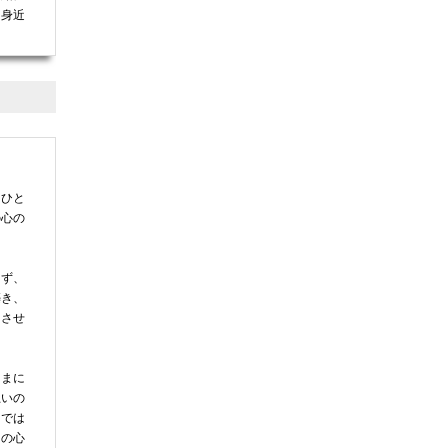
を身近
。ひと
の心の
らず、
築き、
じさせ
ままに
思いの
とでは
けの心