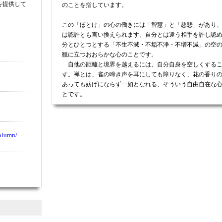
を提供して
のことを指しています。
この「ほとけ」の心の働きには「智慧」と「慈悲」があり
は認許とも言い換えられます。自分とは違う相手を許し認
分とひとつとする「不生不滅・不垢不浄・不増不減」の空
観に立つおおらかな心のことです。
自他の距離と境界を越えるには、自分自身を空しくする
す。禅とは、雀の啼き声を耳にしても障りなく、花の香り
あっても妨げにならず一如となれる、そういう自由自在な
とです。
olumn/