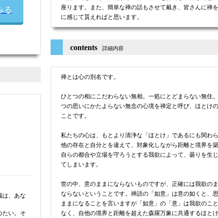
座ります。また、簡単な禅の話もさせて戴き、皆さんに禅
みる
に感じて貰えればと思います。
contents
詳細内容
禅とは心の別名です。
ひとつの相にこだわらない無相。一処にとどまらない無住
つの思いにかたよらない無念の心境を禅定と呼び、ほとけ
ことです。
私たちの心は、もとより清浄な「ほとけ」であるにも関わ
他の存在と自分とを違えて、対象化しながら距離と境界を
自らの都合や立場を守ろうとする我欲によって、曇りを生
てしまいます。
世の中、意のままにならないものですが、正確には我欲の
ならないということです。禅語の「如意」は意の如くと、
識は、あな
ままになることを言いますが「如意」の「意」は我欲のこ
。
なく、自他の境界と距離を超えた森羅万象に共通するほと
めたい。そ