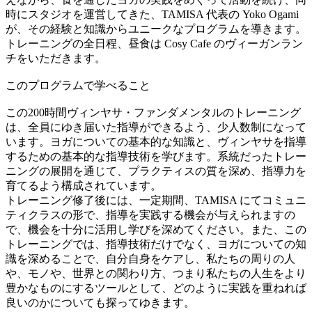
時にスタジオを運営してきた、TAMISA 代表の Yoko Ogami
が、その経験と知識からユニークなプログラムを導きます。
トレーニングの全日程、昼食は Cosy Cafe のヴィーガンラン
チをいただきます。
このプログラムで学べること
この200時間ヴィンヤサ・ファンダメンタルのトレーニング
は、全員にゆき届いた指導ができるよう、少人数制になって
います。ヨガについての基本的な知識と、ヴィンヤサを指導
するための基本的な指導技術を学びます。系統だったトレー
ニングの展開を通じて、プラクティスの質を深め、指導力を
育てるよう構成されています。
トレーニング修了後には、一定期間、TAMISA にてコミュニ
ティクラスの形で、指導を実践する機会が与えられますの
で、機会を十分に活用し学びを深めてください。また、この
トレーニングでは、指導技術だけでなく、ヨガについての知
識を深めることで、自分自身をケアし、私たちの周りの人
や、モノや、世界との関わり方、つまり私たちの人生をより
豊かなものにするツールとして、どのように実践を重ねれば
良いのかについても探ってゆきます。