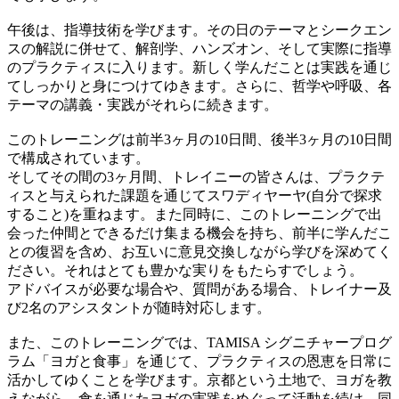
午後は、指導技術を学びます。その日のテーマとシークエン
スの解説に併せて、解剖学、ハンズオン、そして実際に指導
のプラクティスに入ります。新しく学んだことは実践を通じ
てしっかりと身につけてゆきます。さらに、哲学や呼吸、各
テーマの講義・実践がそれらに続きます。
このトレーニングは前半3ヶ月の10日間、後半3ヶ月の10日間
で構成されています。
そしてその間の3ヶ月間、トレイニーの皆さんは、プラクテ
ィスと与えられた課題を通じてスワディヤーヤ(自分で探求
すること)を重ねます。また同時に、このトレーニングで出
会った仲間とできるだけ集まる機会を持ち、前半に学んだこ
との復習を含め、お互いに意見交換しながら学びを深めてく
ださい。それはとても豊かな実りをもたらすでしょう。
アドバイスが必要な場合や、質問がある場合、トレイナー及
び2名のアシスタントが随時対応します。
また、このトレーニングでは、TAMISA シグニチャープログ
ラム「ヨガと食事」を通じて、プラクティスの恩恵を日常に
活かしてゆくことを学びます。京都という土地で、ヨガを教
えながら、食を通じたヨガの実践をめぐって活動を続け、同