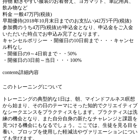
持物 動きやすい服装のお着替え、ヨガマット、筆記用具、
飲み物など
料金 一般47万円(税抜)
早期優待(2018年10月末日までのお支払い)42万5千円(税抜)
参加費のうち4万円(税抜)が申込金となり、申込金をご入金
いただいた時点でお申込み完了となります。
キャンセルポリシー ・開催日の10日前まで・・・キャンセ
ル料なし
・開催日の9～4日前まで・・50%
・開催日の3日前～当日・・・100%
contents
詳細内容
このトレーニングについて
トレーニングの典型的な1日は、朝、マインドフルネス瞑想
から始まり、その日のテーマにそった知的でクリエイティブ
なシークエンスをプラクティスをします。プラクティスは洗
練の機会となり、また自分自身の新たなチャレンジと課題を
見つける機会にもなるでしょう。ここでは、生徒を見る目を
養い、プロップを使用した軽減法やヴァリエーションについ
ても学びます。