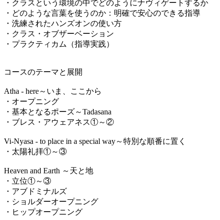
・クラスという環境の中でどのようにナヴィゲートするか
・どのような言葉を使うのか：明確で安心のできる指導
・洗練されたハンズオンの使い方
・クラス・オブザーベーション
・プラクティカム（指導実践）
コースのテーマと展開
Atha - here～いま、ここから
・オープニング
・基本となるポーズ～Tadasana
・ブレス・アウェアネス①～②
Vi-Nyasa - to place in a special way～特別な順番に置く
・太陽礼拝①～③
Heaven and Earth ～天と地
・立位①～③
・アブドミナルズ
・ショルダーオープニング
・ヒップオープニング