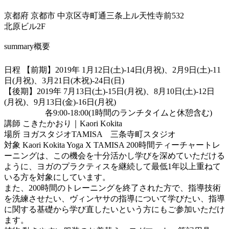
京都府 京都市 中京区寺町通三条上ル天性寺前532
北原ビル2F
summary
概要
日程 【前期】2019年 1月12日(土)-14日(月祝)、2月9日(土)-11
日(月祝)、3月21日(木祝)-24日(日)
【後期】2019年 7月13日(土)-15日(月祝)、8月10日(土)-12日
(月祝)、9月13日(金)-16日(月祝)
各9:00-18:00(1時間のランチタイムと休憩含む)
講師 こきたかおり｜Kaori Kokita
場所 ヨガスタジオTAMISA 三条寺町スタジオ
対象 Kaori Kokita Yoga X TAMISA 200時間ティーチャートレ
ーニングは、この機会を十分活かし学びを深めていただける
ように、ヨガのプラクティスを継続して最低1年以上重ねて
いる方を対象にしています。
また、200時間のトレーニングを終了された方で、指導技術
を洗練させたい、ヴィンヤサの指導について学びたい、指導
に関する基礎から学び直したいという方にもご参加いただけ
ます。