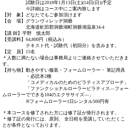
試験日は2018年1月13日(土)(14日(日))予定
※詳細はコース中にご案内致します
【対 象】どなたでもご参加頂けます
【会 場】グランヴィレッヂ洞爺
北海道虻田郡洞爺湖町洞爺湖温泉34-4
【講 師】平野 慎太郎
【受講料】64,800円（税込み）
テキスト代・試験代（初回分）を含みます。
【定 員】15名
＊人数に満たない場合は事務局よりご連絡させていただきま
す。
【持ち物】動きやすい服装・フォームローラー・ 筆記用具
・必読本2種
「コメディカルのためのピラティスアプローチ」
「ファンクショナルローラーピラティス—フォー
ムローラーでできる104のエクササイズ—」
※フォームローラー1日レンタル500円有
＊本コースを修了された方には修了証が発行されます。
＊修了証の発行には、原則、 全日程を受講していただくこ
とが条件となっております。