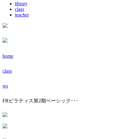
library
class
teacher
home
class
ws
FRピラティス第2期ベーシック･･･