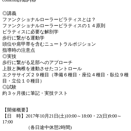
◎講義
ファンクショナルローラーピラティスとは？
ファンクショナルローラーピラティスの１４原則
ピラティスに必要な解剖学
歩行に繋がる運動学
頭位や肩甲帯を含むニュートラルポジション
指導時の注意点
◎実技
歩行に繋がる足部へのアプローチ
上肢と胸椎を連動させたコントロール
エクササイズ２９種目（準備６種目・座位４種目・臥位９種
目・立位１０種目）
◎試験
約３ヶ月後に筆記・実技テスト
【開催概要】
【日 時】2017年10月21日(土)10:00～18:00・22(日)9:00～
17:00
（各日途中休憩2時間)