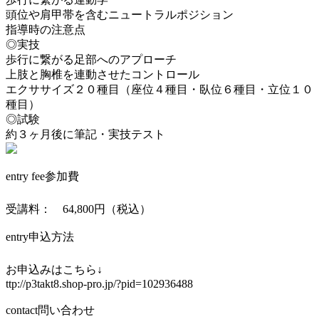
頭位や肩甲帯を含むニュートラルポジション
指導時の注意点
◎実技
歩行に繋がる足部へのアプローチ
上肢と胸椎を連動させたコントロール
エクササイズ２０種目（座位４種目・臥位６種目・立位１０
種目）
◎試験
約３ヶ月後に筆記・実技テスト
entry fee
参加費
受講料： 64,800円（税込）
entry
申込方法
お申込みはこちら↓
ttp://p3takt8.shop-pro.jp/?pid=102936488
contact
問い合わせ