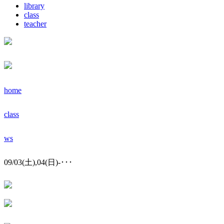
library
class
teacher
home
class
ws
09/03(土),04(日)-･･･