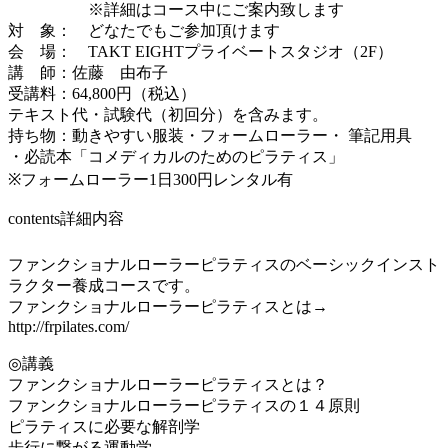
※詳細はコース中にご案内致します
対 象： どなたでもご参加頂けます
会 場： TAKT EIGHTプライベートスタジオ（2F）
講 師：佐藤 由布子
受講料：64,800円（税込）
テキスト代・試験代（初回分）を含みます。
持ち物：動きやすい服装・フォームローラー・ 筆記用具
・必読本「コメディカルのためのピラティス」
※フォームローラー1日300円レンタル有
contents
詳細内容
ファンクショナルローラーピラティスのベーシックインスト
ラクター養成コースです。
ファンクショナルローラーピラティスとは→
http://frpilates.com/
◎講義
ファンクショナルローラーピラティスとは？
ファンクショナルローラーピラティスの１４原則
ピラティスに必要な解剖学
歩行に繋がる運動学