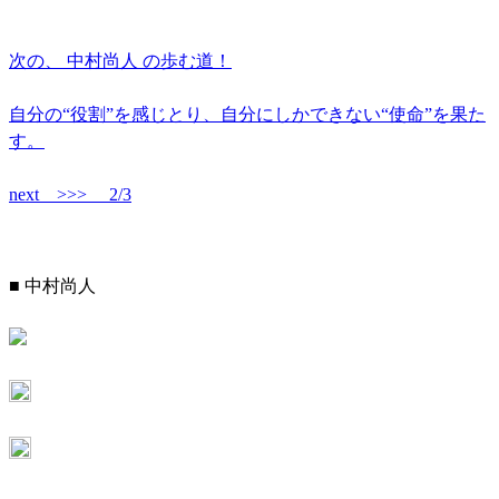
次の、
中村尚人
の歩む道！
自分の“役割”を感じとり、自分にしかできない“使命”を果た
す。
next >>>
2/3
■ 中村尚人