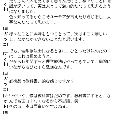
たくさんの人を見てきて思うんだけど、様々なことに造
オ
詣が深いって、実は人として魅力的だなって思えるよう
ト]
になりました。
色々知ってるからこそユーモアが言えたり通じるし、大
事なんだなって思います。
[ヨ
ガ
様々なことに興味をもつことって、実はすごく難しい
ッ
し、なかなかできないことだと思います。
コ]
でも、理学療法士になるときに、ひとつだけ決めたの
[ナ
は、これは極めようと。
オ
だから12年間ずっと理学療法はやってきていて、病院に
ト]
いながらもひたすら勉強なんです。
[ヨ
ガ
必携品は教科書、的な感じですか？
ッ
コ]
[ナ
いやいや、僕は教科書はだめです。教科書にすると、な
オ
んでも面白くなくなるから不思議。笑
ト]
その点、本は面白いですよねぇ。
[ヨ