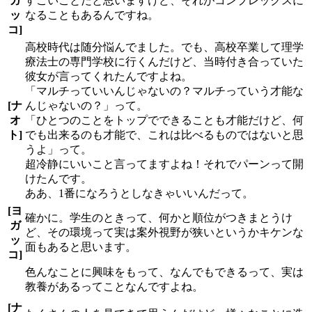
ガ
すごいことだと思いますけど、それがコンプレックスに
ッ
なることもあるんですね。
コ]
高校時代は随分悩んでました。でも、高校卒業して理学
療法士の専門学校に行くんだけど、当時付き合っていた
彼女が言ってくれたんですよね。
「マルチっていいんじゃないの？マルチっていう才能な
[ナ
んじゃないの？」って。
オ
「ひとつのことをトップでできることも才能だけど、何
ト]
でも出来るのも才能で、これは比べるものではないと思
うよ」って。
超冷静にいいこと言ってますよね！それでパーンって開
けたんです。
ああ、1番になろうとしなきゃいいんだって。
[ヨ
確かに。学生のときって、何かと順位がつきまとうけ
ガ
ど、その環境って実は案外視野が狭いというかキケンな
ッ
面もあると思います。
コ]
色んなことに興味をもって、なんでもできるって、実は
教養があるってことなんですよね。
[ナ