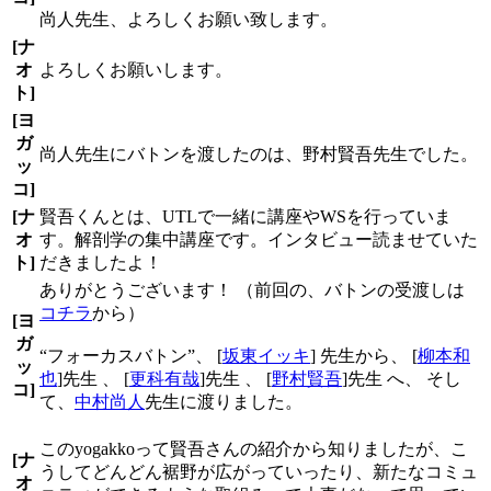
尚人先生、よろしくお願い致します。
[ナ
オ
よろしくお願いします。
ト]
[ヨ
ガ
尚人先生にバトンを渡したのは、野村賢吾先生でした。
ッ
コ]
[ナ
賢吾くんとは、UTLで一緒に講座やWSを行っていま
オ
す。解剖学の集中講座です。インタビュー読ませていた
ト]
だきましたよ！
ありがとうございます！ （前回の、バトンの受渡しは
コチラ
から）
[ヨ
ガ
“フォーカスバトン”、 [
坂東イッキ
] 先生から、 [
柳本和
ッ
也
]先生 、 [
更科有哉
]先生 、 [
野村賢吾
]先生 へ、 そし
コ]
て、
中村尚人
先生に渡りました。
このyogakkoって賢吾さんの紹介から知りましたが、こ
[ナ
うしてどんどん裾野が広がっていったり、新たなコミュ
オ