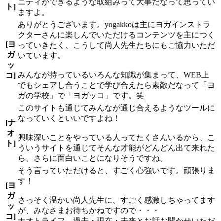
ニティができるような取組みって大事だなって思ってい
ト]
ますよ。
ありがとうございます。yogakkoは主にヨガインストラ
クターさんに楽しんでいただけるコンテンツを主につく
[ヨ
っていきたく、こうして尚人先生たちにもご協力いただ
ガ
いています。
ッ
みんなが持っているいろんな知識が集まって、WEB上
コ]
でもシェアし合うことで学び合えたら素敵だなって「ヨ
ガの学校」で「ヨガッコ」です。笑
このサイトも通じてみんなが通じ合えるようなツールに
なっていくといいですよね！
[ナ
オ
興味深いことをやっている人ってたくさんいるから、こ
ト]
ういうサイトを通じてそんな才能がどんどん出て来れた
ら、さらに面白いことになりそうですね。
そう言っていただけると、すごく心強いです。頑張りま
す！
[ヨ
ガ
さっそく温かい尚人先生に、すごく感激しちゃってます
ッ
が、みなさまお待ちかねですので・・・
コ]
ナオトライフ、過去・現在・未来とお話お聞かせいただ