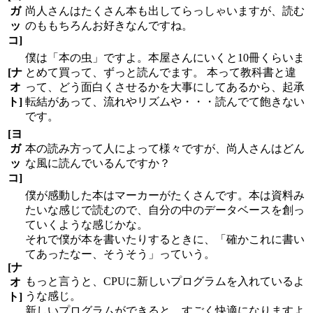
ガ
尚人さんはたくさん本も出してらっしゃいますが、読む
ッ
のももちろんお好きなんですね。
コ]
僕は「本の虫」ですよ。本屋さんにいくと10冊くらいま
[ナ
とめて買って、ずっと読んでます。 本って教科書と違
オ
って、どう面白くさせるかを大事にしてあるから、起承
ト]
転結があって、流れやリズムや・・・読んでて飽きない
です。
[ヨ
ガ
本の読み方って人によって様々ですが、尚人さんはどん
ッ
な風に読んでいるんですか？
コ]
僕が感動した本はマーカーがたくさんです。本は資料み
たいな感じで読むので、自分の中のデータベースを創っ
ていくような感じかな。
それで僕が本を書いたりするときに、「確かこれに書い
てあったなー、そうそう」っていう。
[ナ
もっと言うと、CPUに新しいプログラムを入れているよ
オ
うな感じ。
ト]
新しいプログラムができると、すごく快適になりますよ