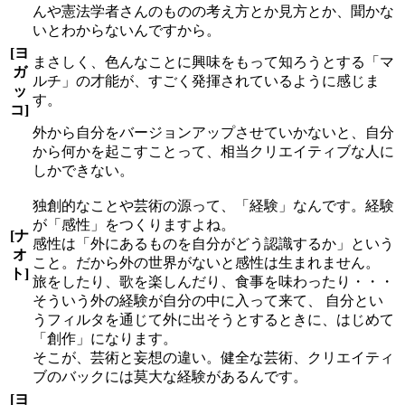
んや憲法学者さんのものの考え方とか見方とか、聞かな
いとわからないんですから。
[ヨ
まさしく、色んなことに興味をもって知ろうとする「マ
ガ
ルチ」の才能が、すごく発揮されているように感じま
ッ
す。
コ]
外から自分をバージョンアップさせていかないと、自分
から何かを起こすことって、相当クリエイティブな人に
しかできない。
独創的なことや芸術の源って、「経験」なんです。経験
が「感性」をつくりますよね。
[ナ
感性は「外にあるものを自分がどう認識するか」という
オ
こと。だから外の世界がないと感性は生まれません。
ト]
旅をしたり、歌を楽しんだり、食事を味わったり・・・
そういう外の経験が自分の中に入って来て、 自分とい
うフィルタを通じて外に出そうとするときに、はじめて
「創作」になります。
そこが、芸術と妄想の違い。健全な芸術、クリエイティ
ブのバックには莫大な経験があるんです。
[ヨ